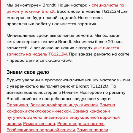
Мы ремонтируем Brandt. Наши мастера -
специалисты по
ремонту техники Brandt
. Восстановить модель TG1212M для
мастеров не будет новой задачей. На все виды
проведенных работ у нас имеется гарантия.
Минимальные сроки выполнения ремонта. Мы большая
сеть мастерских техники Brandt. Мы имеем более 20 тыс.
запчастей. И возможно на наших складах
уже имеется
запчасть на модель TG1212M
. При заказе ремонта на сайте
- предоставляется скидка -25%.
Знаем свое дело
Будьте уверены в профессионализме наших мастеров - они
с уверенностью выполнят ремонт Brandt TG1212M. По
данным наших мастеров в Нижнем Новгороде по ремонту
Brandt, наиболее востребованы следующие услуги:
Прошивка
,
Замена конфорки индукционной
,
Замена
конфорки стеклокерамической
,
Замена конфорки
чугунной
,
Замена инвентора в индукционной варочной
панели
,
Ремонт сенсора
,
Ремонт переключателя
,
Разблокировка варочной панели
,
Замена панели