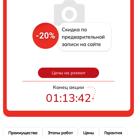
Скидка по
-20%
предварительной
записи на сайте
Цены на ремонт
Конец акции
01:13:41
Преимущества
Этапы работ
Цены
Гарантия
М