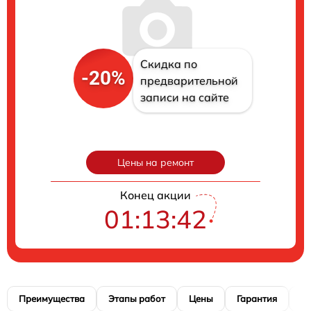
Скидка по
-20%
предварительной
записи на сайте
Цены на ремонт
Конец акции
01:13:41
Преимущества
Этапы работ
Цены
Гарантия
М