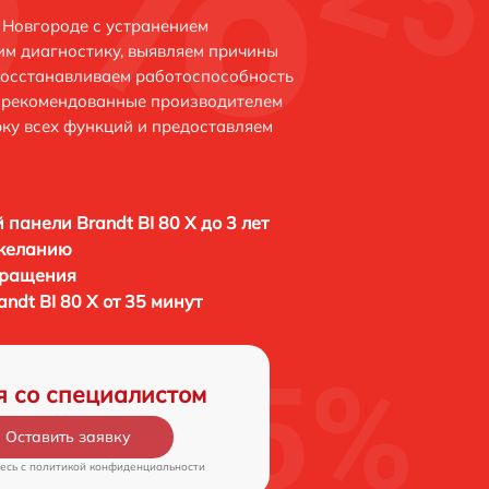
 Новгороде с устранением
м диагностику, выявляем причины
восстанавливаем работоспособность
и рекомендованные производителем
рку всех функций и предоставляем
 панели Brandt BI 80 X до 3 лет
 желанию
бращения
ndt BI 80 X от 35 минут
я со специалистом
Оставить заявку
есь c
политикой конфиденциальности