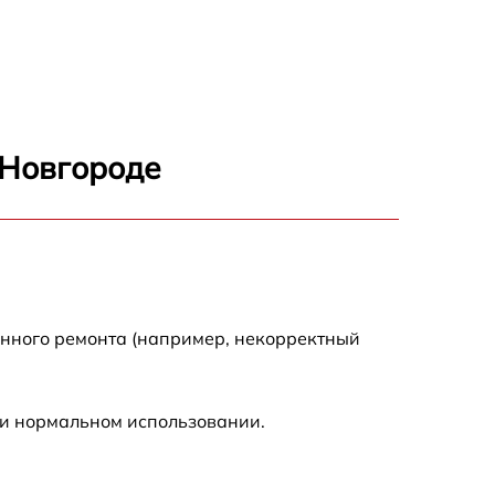
750 р
600 р
1600 р
 Новгороде
1900 р
1600 р
енного ремонта (например, некорректный
ри нормальном использовании.