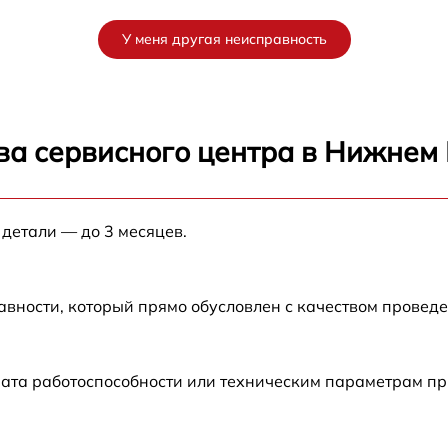
от 60 мин
У меня другая неисправность
от 60 мин
от 60 мин
ва сервисного центра в Нижнем
от 60 мин
 детали — до 3 месяцев.
от 60 мин
авности, который прямо обусловлен с качеством провед
рата работоспособности или техническим параметрам п