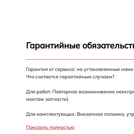
Ремонт переключателя Brandt BI 80 X
Разблокировка варочной панели Brandt BI
80 X
Замена панели управления Brandt BI 80 X
Гарантийные обязательст
Ремонт модуля управления Brandt BI 80 X
Гарантия от сервиса: на установленные нами
Замена сенсора Brandt BI 80 X
Что считается гарантийным случаем?
Для работ: Повторное возникновение неиспр
монтаж запчасти).
Для комплектующих: Внезапная поломка, ут
Показать полностью