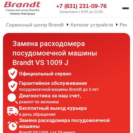
+7 (831) 231-09-76
Сервисный центр Brandt
в
Ежедневно с 9:00 до 21:00
Нижнем Новгороде
Сервисный центр Brandt
Каталог устройств
Ремо
Замена расходомера
посудомоечной машины
Brandt VS 1009 J
Официальный сервис
Гарантийное обслуживание
посудомоечной машины Brandt до 3 лет
Диагностика за наш счет,
ремонт по желанию
Бесплатный выезд курьера
в день обращения
Замена расходомера посудомоечной
машины
Brandt VS 1009 J от 35 минут