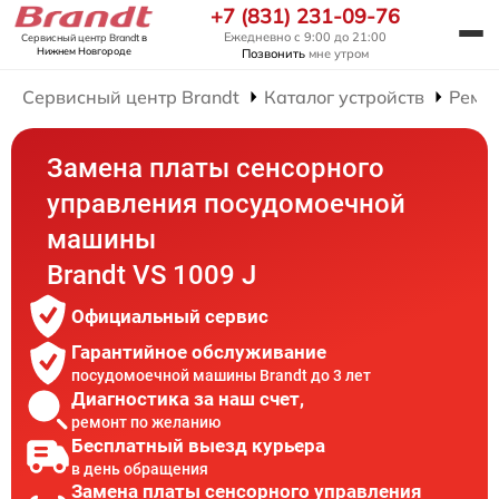
+7 (831) 231-09-76
Ежедневно с 9:00 до 21:00
Сервисный центр Brandt
в
Нижнем Новгороде
Позвонить
мне утром
Сервисный центр Brandt
Каталог устройств
Ремо
Замена платы сенсорного
управления посудомоечной
машины
Brandt VS 1009 J
Официальный сервис
Гарантийное обслуживание
посудомоечной машины Brandt до 3 лет
Диагностика за наш счет,
ремонт по желанию
Бесплатный выезд курьера
в день обращения
Замена платы сенсорного управления