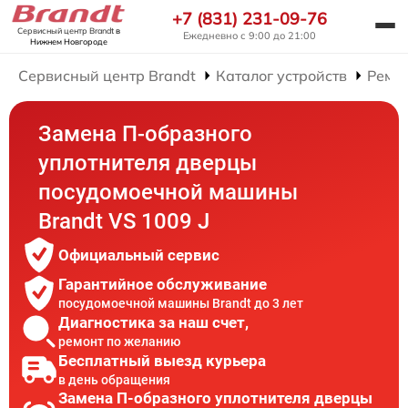
+7 (831) 231-09-76
Сервисный центр Brandt
в
Ежедневно с 9:00 до 21:00
Нижнем Новгороде
Сервисный центр Brandt
Каталог устройств
Ремо
Замена П-образного
уплотнителя дверцы
посудомоечной машины
Brandt VS 1009 J
Официальный сервис
Гарантийное обслуживание
посудомоечной машины Brandt до 3 лет
Диагностика за наш счет,
ремонт по желанию
Бесплатный выезд курьера
в день обращения
Замена П-образного уплотнителя дверцы