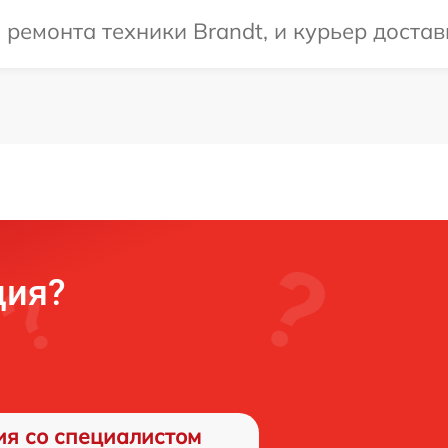
емонта техники Brandt, и курьер достави
ция?
ия со специалистом