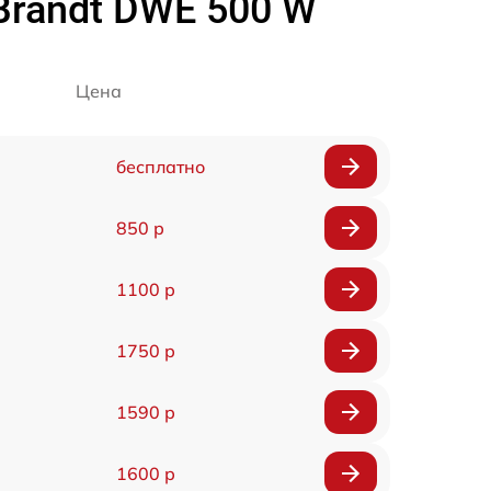
randt DWE 500 W
Цена
бесплатно
850 р
1100 р
1750 р
1590 р
1600 р