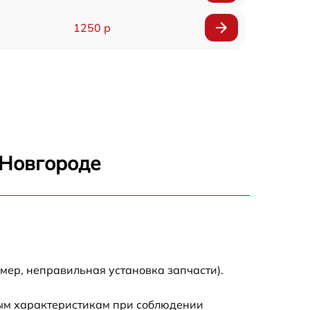
1250 р
1000 р
850 р
2590 р
 Новгороде
1550 р
1550 р
1600 р
мер, неправильная установка запчасти).
750 р
ным характеристикам при соблюдении