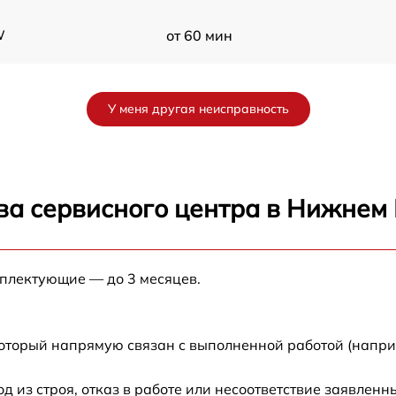
W
от 60 мин
от 60 мин
У меня другая неисправность
от 60 мин
от 60 мин
ва сервисного центра в Нижнем
0
от 60 мин
0
мплектующие — до 3 месяцев.
от 60 мин
от 60 мин
который напрямую связан с выполненной работой (напри
W
от 60 мин
из строя, отказ в работе или несоответствие заявлен