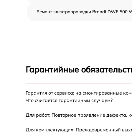
Ремонт электропроводки Brandt DWE 500 
Замена шнура питания Brandt DWE 500 W
Корпусный ремонт (замена резинок,
креплений, кнопок) Brandt DWE 500 W
Ремонт платы управления (восстановление)
Brandt DWE 500 W
Гарантийные обязательст
Замена заливного клапана Brandt DWE 50
W
Замена панели управления Brandt DWE 50
Гарантия от сервиса: на смонтированные ко
W
Что считается гарантийным случаем?
Замена расходомера Brandt DWE 500 W
Для работ: Повторное проявление дефекта, 
Замена разбрызгивателя Brandt DWE 500 
Для комплектующих: Преждевременный выход 