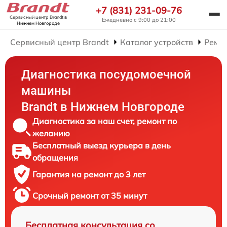
+7 (831) 231-09-76
Сервисный центр Brandt
в
Ежедневно с 9:00 до 21:00
Нижнем Новгороде
Сервисный центр Brandt
Каталог устройств
Ремо
Диагностика посудомоечной
машины
Brandt в Нижнем Новгороде
Диагностика за наш счет, ремонт по
желанию
Бесплатный выезд курьера в день
обращения
Гарантия на ремонт до 3 лет
Срочный ремонт от 35 минут
Бесплатная консультация со