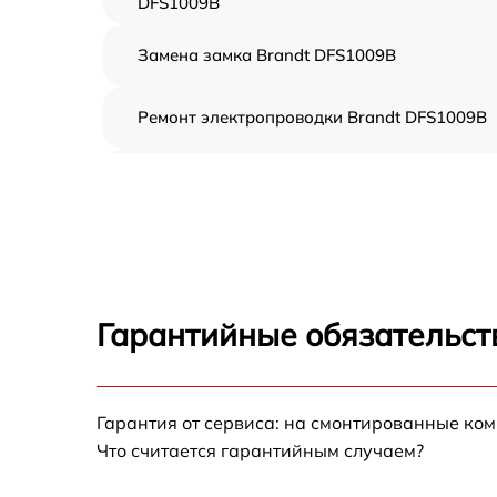
DFS1009B
Замена замка Brandt DFS1009B
Ремонт электропроводки Brandt DFS1009B
Замена шнура питания Brandt DFS1009B
Корпусный ремонт (замена резинок,
креплений, кнопок) Brandt DFS1009B
Ремонт платы управления (восстановление)
Brandt DFS1009B
Гарантийные обязательст
Замена заливного клапана Brandt DFS1009
Гарантия от сервиса: на смонтированные ко
Замена панели управления Brandt DFS1009
Что считается гарантийным случаем?
Замена расходомера Brandt DFS1009B