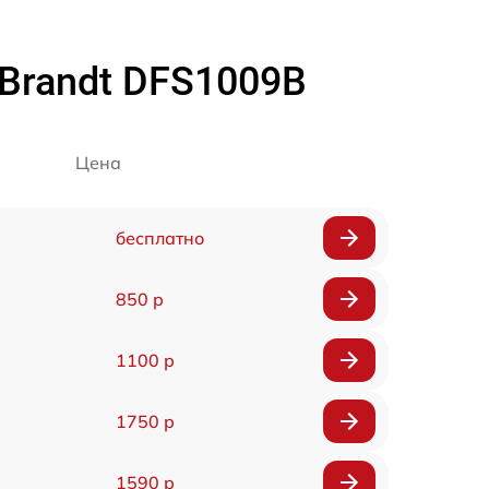
Brandt DFS1009B
Цена
бесплатно
850 р
1100 р
1750 р
1590 р