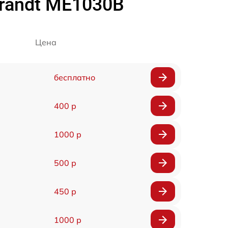
randt ME1030B
Цена
бесплатно
400 р
1000 р
500 р
450 р
1000 р