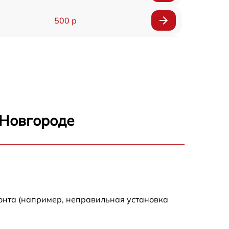
500 р
500 р
450 р
500 р
 Новгороде
500 р
500 р
500 р
онта (например, неправильная установка
590 р