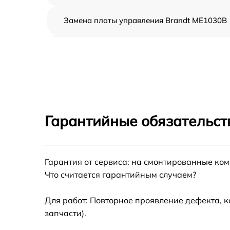
Замена платы управления Brandt ME1030B
Ремонт платы управления (восстановление)
Brandt ME1030B
Замена датчиков Brandt ME1030B
Замена вентилятора Brandt ME1030B
Гарантийные обязательст
Ремонт магнетрона Brandt ME1030B
Гарантия от сервиса: на смонтированные ко
Ремонт волновода Brandt ME1030B
Что считается гарантийным случаем?
Ремонт переключателей режимов Brandt
ME1030B
Для работ: Повторное проявление дефекта, 
запчасти).
Замена блока управления Brandt ME1030B